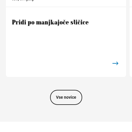
Pridi po manjkajoče sličice
Vse novice