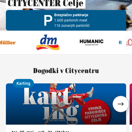
CITYCENTER Celje
Brezplačno parkiranje
1.600 parkirnih mest
116 zunanjih parkirišč
Navodila za pot
Dogodki v Citycentru
Karting
,
,