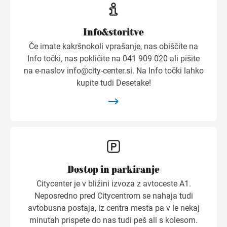
Info&storitve
Če imate kakršnokoli vprašanje, nas obiščite na
Info točki, nas pokličite na 041 909 020 ali pišite
na e-naslov
info@city-center.si
. Na Info točki lahko
kupite tudi Desetake!
Dostop in parkiranje
Citycenter je v bližini izvoza z avtoceste A1.
Neposredno pred Citycentrom se nahaja tudi
avtobusna postaja, iz centra mesta pa v le nekaj
minutah prispete do nas tudi peš ali s kolesom.