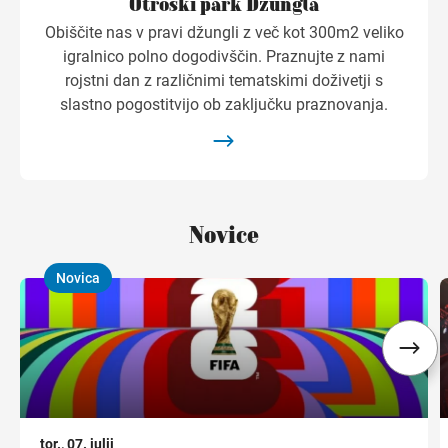
Otroški park Džungla
Obiščite nas v pravi džungli z več kot 300m2 veliko
igralnico polno dogodivščin. Praznujte z nami
rojstni dan z različnimi tematskimi doživetji s
slastno pogostitvijo ob zaključku praznovanja.
Novice
Novica
,
,
tor., 07. julij