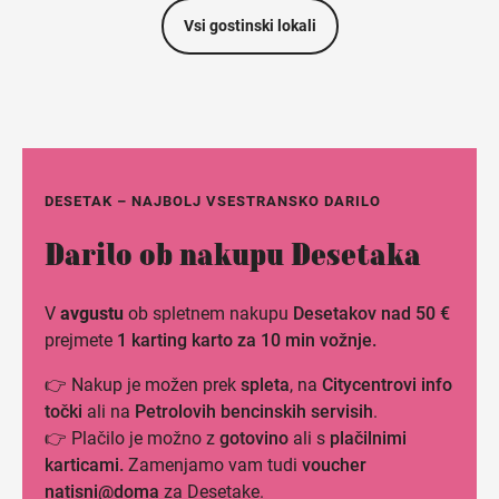
Vsi gostinski lokali
DESETAK – NAJBOLJ VSESTRANSKO DARILO
Darilo ob nakupu Desetaka
V
avgustu
ob spletnem nakupu
Desetakov nad 50 €
prejmete
1 karting karto za 10 min vožnje.
👉 Nakup je možen prek
spleta
, na
Citycentrovi info
točki
ali na
Petrolovih bencinskih servisih
.
👉 Plačilo je možno z
gotovino
ali s
plačilnimi
karticami.
Zamenjamo vam tudi
voucher
natisni@doma
za Desetake.