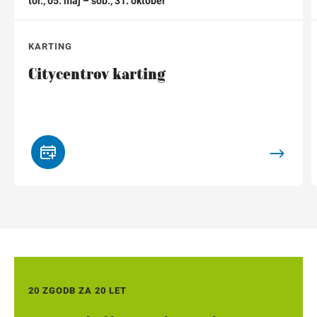
tor., 05. maj – sob., 31. oktober
KARTING
Citycentrov karting
20 ZGODB ZA 20 LET