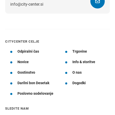
info@city-center.si
Navodila za pot
CITYCENTER CELJE
Odpiralni čas
Trgovine
Novice
Info & storitve
Gostinstvo
O nas
Darilni bon Desetak
Dogodki
Poslovno sodelovanje
SLEDITE NAM