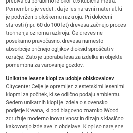
prebivalca porabimo le okoli 0,5 kubična metra.
Pomembno je vedeti, da je les naravni material, ki
je podvržen biološkemu razkroju. Pri določeni
starosti (npr. 60 do 100 let) drevesa začnejo proces
trohnenja oziroma razkroja. Če dreves ne
posekamo pravočasno, drevesa namesto
absorbcije pričnejo ogljikov dioksid sproščati v
ozračje. Zato je uporaba lesa za izdelke in objekte
pomembna za varovanje gozdov.
Unikatne lesene klopi za udobje obiskovalcev
Citycenter Celje je opremljen z estetskimi lesenimi
klopmi za počitek, ki se odlično podaju ambientu.
Sedem unikatnih klopi je izdelalo slovensko
podjetje Kreana, ki pod blagovno znamko iWood
združuje moderno inovativnost in dizajn s klasično
kakovostjo izdelave in obdelave. Klopi so narejene