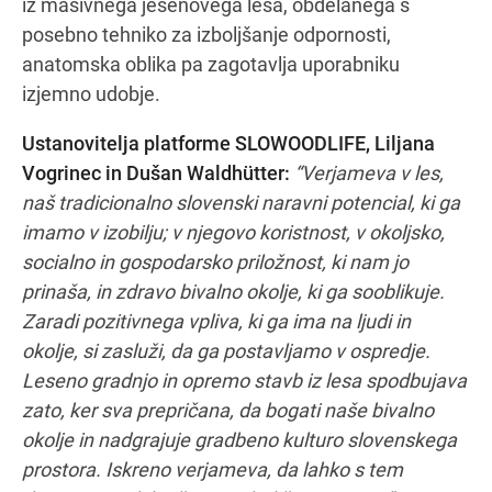
iz masivnega jesenovega lesa, obdelanega s
posebno tehniko za izboljšanje odpornosti,
anatomska oblika pa zagotavlja uporabniku
izjemno udobje.
Ustanovitelja platforme SLOWOODLIFE, Liljana
Vogrinec in Dušan Waldhütter:
“Verjameva v les,
naš tradicionalno slovenski naravni potencial, ki ga
imamo v izobilju; v njegovo koristnost, v okoljsko,
socialno in gospodarsko priložnost, ki nam jo
prinaša, in zdravo bivalno okolje, ki ga sooblikuje.
Zaradi pozitivnega vpliva, ki ga ima na ljudi in
okolje, si zasluži, da ga postavljamo v ospredje.
Leseno gradnjo in opremo stavb iz lesa spodbujava
zato, ker sva prepričana, da bogati naše bivalno
okolje in nadgrajuje gradbeno kulturo slovenskega
prostora. Iskreno verjameva, da lahko s tem