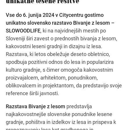
unikatne lesene rešitve
Vse do 6. junija 2024 v Citycentru gostimo
unikatno slovensko razstavo Bivanje z lesom –
Navodila za pot
SLOWOODLIFE
, ki na najvidnejših mestih po
Sloveniji širi zavest o prednostih bivanja z lesom,
kakovostni leseni gradnji in dizajnu iz lesa.
Razstava, ki letos obeležuje deseto obletnico,
spodbuja pozitivni odnos do lesa in popularizira
kulturo gradnje, s čimer omogoča kakovostnim
proizvajalcem, arhitektom, ponudnikom,
oblikovalcem in projektantom, da predstavijo svoje
reference širši javnosti.
Razstava Bivanje z lesom
predstavlja
najkakovostnejše slovenske ponudnike lesene
gradnje, pohištva in izdelkov iz lesa in prispeva k
prepoznavanju lesa kot gradbenega in