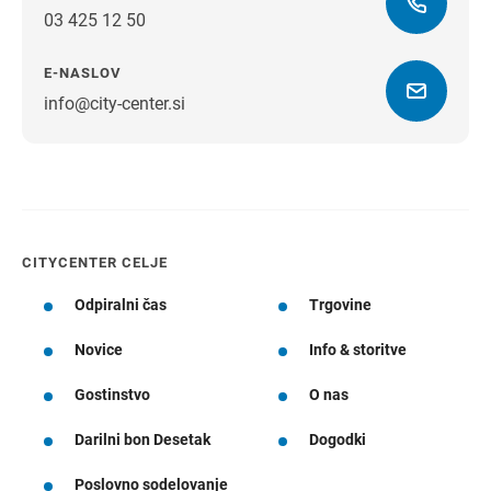
03 425 12 50
E-NASLOV
info@city-center.si
Navodila za pot
CITYCENTER CELJE
Odpiralni čas
Trgovine
Novice
Info & storitve
Gostinstvo
O nas
Darilni bon Desetak
Dogodki
Poslovno sodelovanje