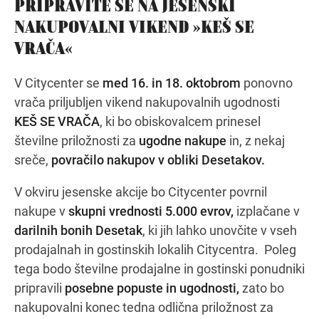
PRIPRAVITE SE NA JESENSKI
NAKUPOVALNI VIKEND »KEŠ SE
VRAČA«
Navodila za pot
V Citycenter se
med 16. in 18. oktobrom
ponovno
vrača priljubljen vikend nakupovalnih ugodnosti
KEŠ SE VRAČA
, ki bo obiskovalcem prinesel
številne priložnosti za
ugodne nakupe
in, z nekaj
sreče,
povračilo nakupov v obliki Desetakov.
V okviru jesenske akcije bo Citycenter povrnil
nakupe v
skupni vrednosti 5.000 evrov,
izplačane v
darilnih bonih Desetak
, ki jih lahko unovčite v vseh
prodajalnah in gostinskih lokalih Citycentra. Poleg
tega bodo številne prodajalne in gostinski ponudniki
pripravili
posebne popuste in ugodnosti,
zato bo
nakupovalni konec tedna odlična priložnost za