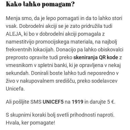
Kako lahko pomagam?
Menja smo, da je lepo pomagati in da to lahko stori
vsak. Dobrodelni akciji se je zato pridružila tudi
ALEJA, ki bo v dobrodelni akciji pomagala z
namestitvijo promocijskega materiala, na najbolj
frekventnih lokacijah. Donacijo pa lahko obiskovalci
preprosto opravite tudi preko
skeniranja QR kode
z
vmesnikom v spletni banki, ki je opravljena v nekaj
sekundah. Donirali boste lahko tudi neposredno v
živo v nakupovalnem središču, preko sodelavcev
Unicefa.
Ali pošljite SMS
UNICEF5
na
1919
in darujte 5 €.
S skupnimi koraki bolj svetli prihodnosti naproti.
Hvala, ker pomagate!