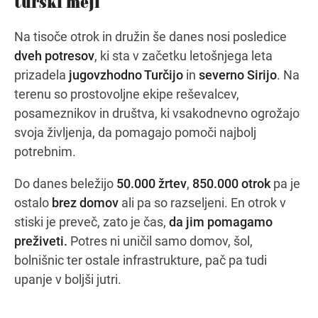
turški meji
Na tisoče otrok in družin še danes nosi posledice
dveh potresov
, ki sta v začetku letošnjega leta
Navodila za pot
prizadela
jugovzhodno Turčijo
in
severno Sirijo
. Na
terenu so prostovoljne ekipe reševalcev,
posameznikov in društva, ki vsakodnevno ogrožajo
svoja življenja, da pomagajo pomoči najbolj
potrebnim.
Do danes beležijo
50.000 žrtev
,
850.000 otrok
pa je
ostalo
brez domov
ali pa so razseljeni. En otrok v
stiski je preveč, zato je čas,
da jim pomagamo
preživeti.
Potres ni uničil samo domov, šol,
bolnišnic ter ostale infrastrukture, pač pa tudi
upanje v boljši jutri.