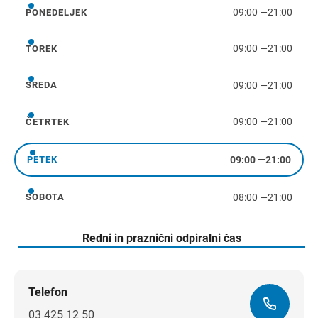
09:00
—
21:00
PONEDELJEK
ponedeljek
09:00
—
21:00
TOREK
torek
09:00
—
21:00
SREDA
sreda
09:00
—
21:00
ČETRTEK
četrtek
09:00
—
21:00
PETEK
petek
08:00
—
21:00
SOBOTA
sobota
Redni in praznični odpiralni čas
Telefon
03 425 12 50