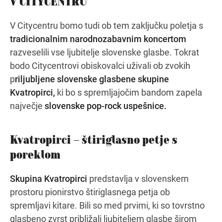
V CITYCENTRU
V Citycentru bomo tudi ob tem zaključku poletja s
tradicionalnim narodnozabavnim koncertom
Navodila za pot
razveselili vse ljubitelje slovenske glasbe. Tokrat
bodo Citycentrovi obiskovalci uživali ob zvokih
p
riljubljene slovenske glasbene skupine
Kvatropirci,
ki bo s spremljajočim bandom zapela
največje
slovenske pop-rock uspešnice.
Kvatropirci – štiriglasno petje s
poreklom
Skupina Kvatropirci
predstavlja v slovenskem
prostoru pionirstvo štiriglasnega petja ob
spremljavi kitare. Bili so med prvimi, ki so tovrstno
glasbeno zvrst približali ljubiteljem glasbe širom