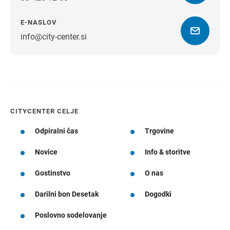
E-NASLOV
info@city-center.si
Navodila za pot
CITYCENTER CELJE
Odpiralni čas
Trgovine
Novice
Info & storitve
Gostinstvo
O nas
Darilni bon Desetak
Dogodki
Poslovno sodelovanje