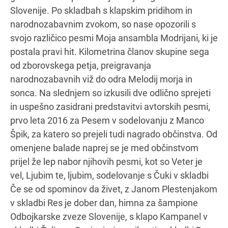
Slovenije. Po skladbah s klapskim pridihom in
narodnozabavnim zvokom, so nase opozorili s
svojo različico pesmi Moja ansambla Modrijani, ki je
postala pravi hit. Kilometrina članov skupine sega
od zborovskega petja, preigravanja
narodnozabavnih viž do odra Melodij morja in
sonca. Na slednjem so izkusili dve odlično sprejeti
in uspešno zasidrani predstavitvi avtorskih pesmi,
prvo leta 2016 za Pesem v sodelovanju z Manco
Špik, za katero so prejeli tudi nagrado občinstva. Od
omenjene balade naprej se je med občinstvom
prijel že lep nabor njihovih pesmi, kot so Veter je
vel, Ljubim te, ljubim, sodelovanje s Čuki v skladbi
Če se od spominov da živet, z Janom Plestenjakom
v skladbi Res je dober dan, himna za šampione
Odbojkarske zveze Slovenije, s klapo Kampanel v