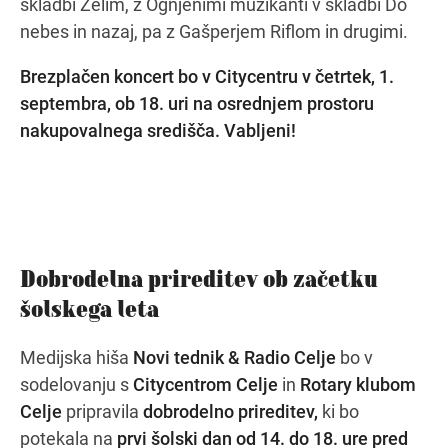
skladbi Želim, z Ognjenimi muzikanti v skladbi Do
nebes in nazaj, pa z Gašperjem Riflom in drugimi.
Brezplačen koncert bo v Citycentru v četrtek, 1.
septembra, ob 18. uri na osrednjem prostoru
nakupovalnega središča. Vabljeni!
Dobrodelna prireditev ob začetku
šolskega leta
Medijska hiša
Novi tednik & Radio Celje
bo v
sodelovanju s
Citycentrom Celje
in
Rotary klubom
Celje
pripravila
dobrodelno prireditev,
ki bo
potekala na
prvi šolski dan od 14. do 18. ure pred