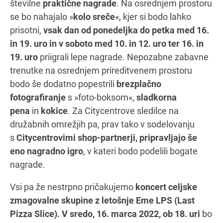
številne
praktične nagrade
. Na osrednjem prostoru
se bo nahajalo »
kolo sreče
«, kjer si bodo lahko
prisotni,
vsak dan od ponedeljka do petka med 16.
in 19. uro in v soboto med 10. in 12. uro ter 16. in
19. uro
priigrali lepe nagrade. Nepozabne zabavne
trenutke na osrednjem prireditvenem prostoru
bodo še dodatno popestrili
brezplačno
fotografiranje
s »foto-boksom«,
sladkorna
pena
in
kokice
. Za Citycentrove sledilce na
družabnih omrežjih pa, prav tako v sodelovanju
s
Citycentrovimi shop-partnerji, pripravljajo še
eno nagradno igro
, v kateri bodo podelili bogate
nagrade.
Vsi pa že nestrpno pričakujemo
koncert celjske
zmagovalne skupine z letošnje Eme LPS (Last
Pizza Slice).
V sredo, 16. marca 2022, ob 18. uri
bo