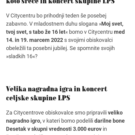
kolo sreče in koncert skupine LPS
V Citycentru bo prihodnji teden še posebej
zabavno. V mladostnem duhu slogana »
Moj svet,
Navodila za pot
tvoj svet, s tabo že 16 let
« bomo v Citycentru
med
14. in 19. marcem 2022
s svojimi obiskovalci
obeležili ta posebni jubilej. Se spomnite svojih
»sladkih 16«?
Velika nagradna igra in koncert
celjske skupine LPS
Za Citycentrove obiskovalce smo pripravili
veliko
nagradno igro,
v kateri bomo podelili
darilne bone
Desetak v skupni vrednosti 3.000 eurov
in