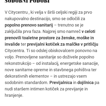
SODOBNI PODOBI
V Citycentru , ki velja v širši celjski regiji za prvo
nakupovalno destinacijo, smo se odločili za
Navodila za pot
popolno prenovo sanitarij
– trenutno se je
zaključila prva faza. Najprej smo namreč
v celoti
prenovili toaletne prostore za ženske, moške in
invalide
ter
previjalni kotiček za malčke v pritličju
Citycentra. Ti so odslej obiskovalcem ponovno na
voljo. Prenovljene sanitarije so doživele popolno
rekonstrukcijo – od instalacij, energetske sanacije,
nove sanitarne opreme in stavbnega pohištva ter
dekorativnih elementov – in ustrezajo vsem
sodobnim standardom.
Previjalnica
in
dojilnica
pa
nudi staršem intimen kotiček za previjanje in
hranjenje.