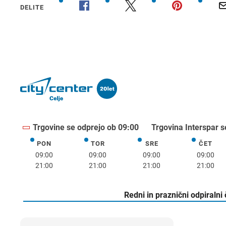
DELITE
Trgovine se odprejo ob 09:00
Trgovina Interspar s
PON
TOR
SRE
ČET
ponedeljek
torek
sreda
četrte
09:00
09:00
09:00
09:00
21:00
21:00
21:00
21:00
Redni in praznični odpiralni