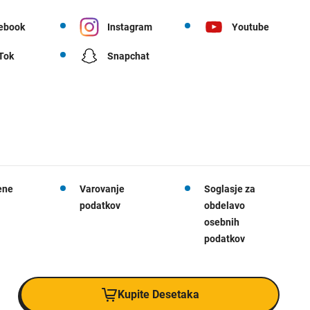
ebook
Instagram
Youtube
 Tok
Snapchat
ene
Varovanje
Soglasje za
podatkov
obdelavo
osebnih
podatkov
Kupite Desetaka