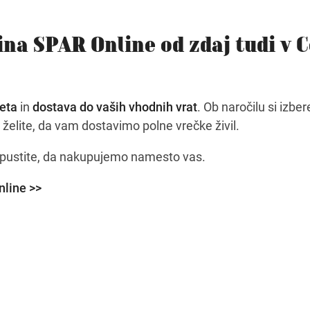
na SPAR Online od zdaj tudi v C
leta
in
dostava do vaših vhodnih vrat
. Ob naročilu si izbe
želite, da vam dostavimo polne vrečke živil.
epustite, da nakupujemo namesto vas.
nline >>