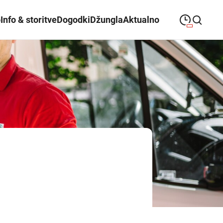
o
Info & storitve
Dogodki
Džungla
Aktualno
09:00
—
21:00
PONEDELJEK
ponedeljek
Close search
09:00
—
21:00
TOREK
torek
09:00
—
21:00
SREDA
sreda
09:00
—
21:00
ČETRTEK
četrtek
09:00
—
21:00
PETEK
petek
08:00
—
21:00
SOBOTA
sobota
Redni in praznični odpiralni