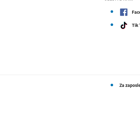
Fac
Tik
Za zaposl