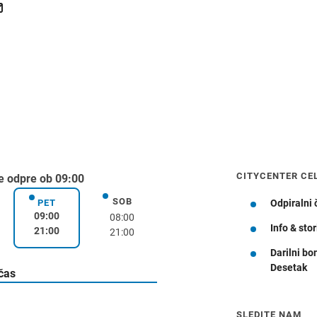
CITYCENTER CE
e odpre ob 09:00
SOB
k
sobota
PET
Odpiralni 
petek
09:00
08:00
Info & stor
21:00
21:00
Darilni bo
Desetak
Navodila za pot
 čas
SLEDITE NAM