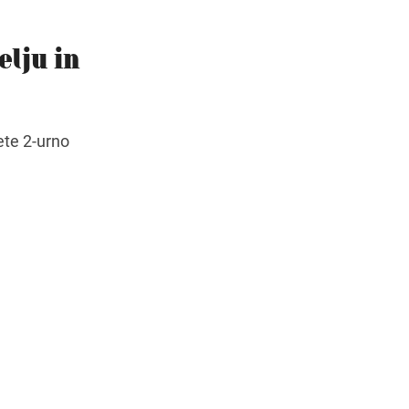
čas
elju in
Navodila za pot
rete 2-urno