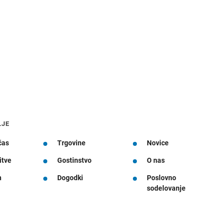
LJE
čas
Trgovine
Novice
itve
Gostinstvo
O nas
n
Dogodki
Poslovno
sodelovanje