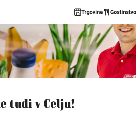
Trgovine
Gostinstv
 tudi v Celju!