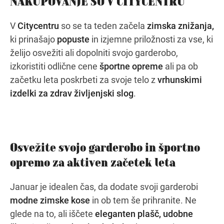
NAKUPOVANJE SO V CITYCENTRU
V
Citycentru
so se ta teden začela
zimska znižanja,
ki prinašajo
popuste
in izjemne priložnosti za vse, ki
Navodila za pot
želijo osvežiti ali dopolniti svojo garderobo,
izkoristiti odlične cene
športne opreme
ali pa ob
začetku leta poskrbeti za svoje telo z
vrhunskimi
izdelki za zdrav življenjski slog
.
Osvežite svojo garderobo in športno
opremo za aktiven začetek leta
Januar je idealen čas, da dodate svoji garderobi
modne zimske kose
in ob tem še prihranite. Ne
glede na to, ali iščete
eleganten plašč,
udobne