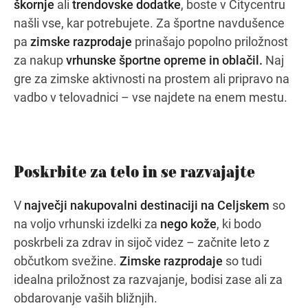
škornje
ali
trendovske dodatke
, boste v Citycentru
našli vse, kar potrebujete. Za športne navdušence
pa
zimske razprodaje
prinašajo popolno priložnost
za nakup
vrhunske športne opreme in oblačil.
Naj
gre za zimske aktivnosti na prostem ali pripravo na
vadbo v telovadnici – vse najdete na enem mestu.
Poskrbite za telo in se razvajajte
V
največji nakupovalni destinaciji na Celjskem
so
na voljo vrhunski izdelki za
nego kože
, ki bodo
poskrbeli za zdrav in sijoč videz – začnite leto z
občutkom svežine.
Zimske razprodaje
so tudi
idealna priložnost za razvajanje, bodisi zase ali za
obdarovanje vaših bližnjih.