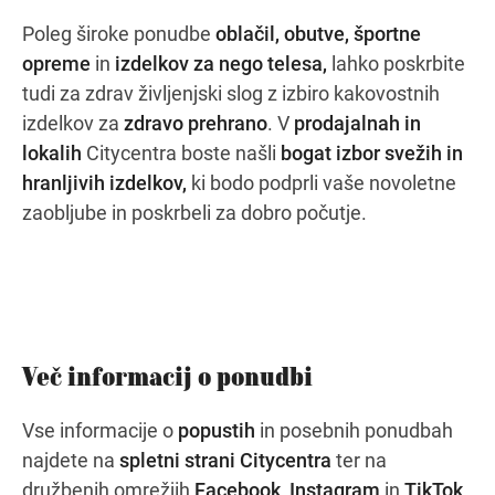
Poleg široke ponudbe
oblačil, obutve, športne
opreme
in
izdelkov za nego telesa,
lahko poskrbite
tudi za zdrav življenjski slog z izbiro kakovostnih
izdelkov za
zdravo prehrano
. V
prodajalnah in
lokalih
Citycentra boste našli
bogat izbor svežih in
hranljivih izdelkov,
ki bodo podprli vaše novoletne
zaobljube in poskrbeli za dobro počutje.
Več informacij o ponudbi
Vse informacije o
popustih
in posebnih ponudbah
najdete na
spletni strani Citycentra
ter na
družbenih omrežjih
Facebook
,
Instagram
in
TikTok
.