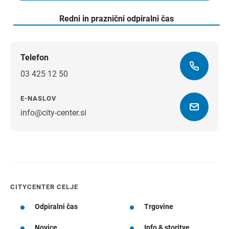
Redni in praznični odpiralni čas
Telefon
03 425 12 50
E-NASLOV
info@city-center.si
Navodila za pot
CITYCENTER CELJE
Odpiralni čas
Trgovine
Novice
Info & storitve