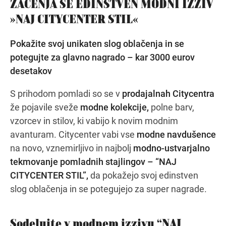
ZAČENJA SE EDINSTVEN MODNI IZZIV
»NAJ CITYCENTER STIL«
Navodila za pot
Pokažite svoj unikaten slog oblačenja in se
potegujte za glavno nagrado – kar 3000 eurov
desetakov
S prihodom pomladi so se v
prodajalnah Citycentra
že pojavile sveže
modne kolekcije,
polne barv,
vzorcev in stilov, ki vabijo k novim modnim
avanturam. Citycenter vabi vse
modne navdušence
na novo, vznemirljivo in najbolj
modno-ustvarjalno
tekmovanje pomladnih stajlingov – “NAJ
CITYCENTER STIL”,
da pokažejo svoj edinstven
slog oblačenja in se potegujejo za super nagrade.
Sodelujte v modnem izzivu “NAJ