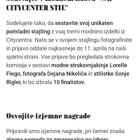
CITYCENTER STIL”
Sodelujete tako, da
sestavite svoj unikaten
pomladni stajling
z vsaj tremi modnimi izdelki iz
Citycentra. Nato se v svojem stajlingu fotografirate
in prijavo oddate najkasneje do 11. aprila na naši
spletni strani. Vse prijave bo pregledala strokovna
komisija v sestavi
modne strokovnjakinje Lorelle
Flego, fotografa Dejana Nikolića
in
stilistke Sonje
Rigler,
ki bo izbrala
10 finalistov.
Osvojite izjemne nagrade
Pripravili smo izjemne nagrade, pri čemer znaša
glavna nagrada za zmagovalca po izboru