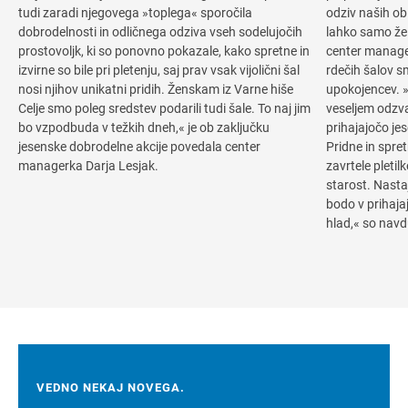
tudi zaradi njegovega »toplega« sporočila
odziv naših obi
dobrodelnosti in odličnega odziva vseh sodelujočih
lahko samo žele
prostovoljk, ki so ponovno pokazale, kako spretne in
center manager
izvirne so bile pri pletenju, saj prav vsak vijolični šal
rdečih šalov 
nosi njihov unikatni pridih. Ženskam iz Varne hiše
upokojencev. 
Celje smo poleg sredstev podarili tudi šale. To naj jim
veseljem odzva
bo vzpodbuda v težkih dneh,« je ob zaključku
prihajajočo je
jesenske dobrodelne akcije povedala center
Pridne in spre
managerka Darja Lesjak.
zavrtele pletil
starost. Nasta
bodo v prihaja
hlad,« so navd
VEDNO NEKAJ NOVEGA.