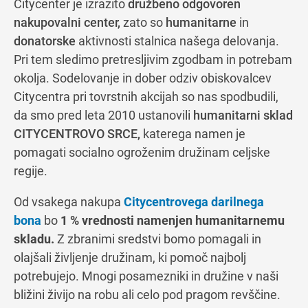
Citycenter je izrazito
družbeno odgovoren
nakupovalni center,
zato so
humanitarne
in
donatorske
aktivnosti stalnica našega delovanja.
Navodila za pot
Pri tem sledimo pretresljivim zgodbam in potrebam
okolja. Sodelovanje in dober odziv obiskovalcev
Citycentra pri tovrstnih akcijah so nas spodbudili,
da smo pred leta 2010 ustanovili
humanitarni sklad
CITYCENTROVO SRCE,
katerega namen je
pomagati socialno ogroženim družinam celjske
regije.
Od vsakega nakupa
Citycentrovega darilnega
bona
bo
1 % vrednosti namenjen humanitarnemu
skladu.
Z zbranimi sredstvi bomo pomagali in
olajšali življenje družinam, ki pomoč najbolj
potrebujejo. Mnogi posamezniki in družine v naši
bližini živijo na robu ali celo pod pragom revščine.