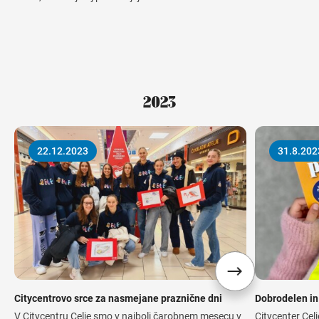
2023
22.12.2023
31.8.202
Citycentrovo srce za nasmejane praznične dni
Dobrodelen i
V Citycentru Celje smo v najbolj čarobnem mesecu v
Citycenter Cel