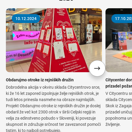
10.12.2024
17.10.20
Obdarujmo otroke iz rejniških družin
Citycenter don
prizadel poža
Dobrodelna akcija v okviru sklada Citycentrovo srce,
ki že 16 let zapored izpolnjuje želje rejniških otrok, je
V Citycentru 
tudi letos prinesla nasmehe na obraze najmlajših.
sklada Citycen
Projekt Obdarujmo otroke iz rejniških družin je doslej
Skok iz Zagaja 
obdaril že več kot 2300 otrok v širši Celjski regiji in
prizadel uničuj
velja za edinstveno pobudo v Sloveniji, ki povezuje
popolnoma unič
skupnost in združuje srčnost ter zavezanost pomoči
življenje.
tistim, ki to najbolj potrebujejo.