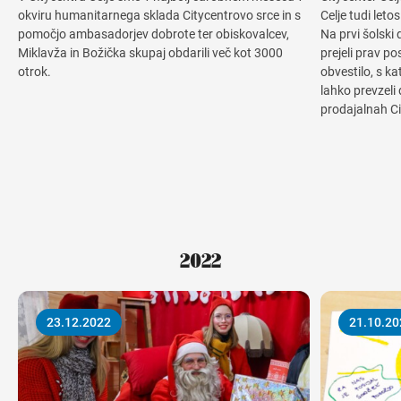
okviru humanitarnega sklada Citycentrovo srce in s
Celje tudi let
pomočjo ambasadorjev dobrote ter obiskovalcev,
Na prvi šolski 
Miklavža in Božička skupaj obdarili več kot 3000
prejeli prav po
otrok.
obvestilo, s ka
lahko prevzeli
prodajalnah Ci
2022
23.12.2022
21.10.20