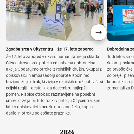
Zgodba srca v Citycentru – že 17. leto zapored
Dobrodelna z
Že 17. leto zapored v okviru humanitarnega sklada
Tudi letos smo
Citycentrovo srce poteka edinstvena dobrodelna
šolami poskrbe
akcija Obdarujmo otroke iz rejniških družin. Skupaj z
za prvošolčke 
obiskovalci in ambasadorji dobrote izpolnimo
so prejeli pisem
božične želje otrok, ki živijo v rejniških družinah v širši
kuponi, ki so j
celjski regiji – gesta, ki da decembru najlepši
zamenjali za D
pomen. Risbice otrok so razstavljene na posebni
smrečici želja pri Info točki v pritličju Citycentra, kjer
lahko obiskovalci izberete narisano željo, kupijo
darilo in otroku polepšate praznike.
2024