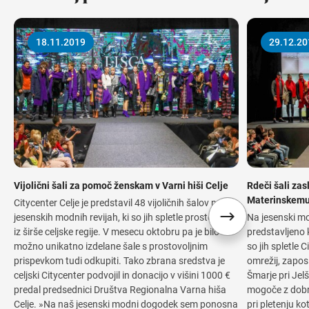
18.11.2019
29.12.20
Vijolični šali za pomoč ženskam v Varni hiši Celje
Rdeči šali zas
Materinskem
Citycenter Celje je predstavil 48 vijoličnih šalov na 5
jesenskih modnih revijah, ki so jih spletle prostovoljke
Na jesenski mod
iz širše celjske regije. V mesecu oktobru pa je bilo
predstavljeno k
možno unikatno izdelane šale s prostovoljnim
so jih spletle 
prispevkom tudi odkupiti. Tako zbrana sredstva je
omrežij, zapo
celjski Citycenter podvojil in donacijo v višini 1000 €
Šmarje pri Jelš
predal predsednici Društva Regionalna Varna hiša
mogoče z dobr
Celje. »Na naš jesenski modni dogodek sem ponosna
pri pletenju k