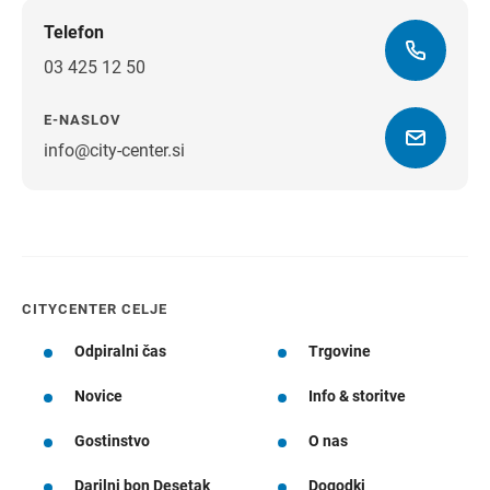
Telefon
03 425 12 50
E-NASLOV
info@city-center.si
Navodila za pot
CITYCENTER CELJE
Odpiralni čas
Trgovine
Novice
Info & storitve
Gostinstvo
O nas
Darilni bon Desetak
Dogodki