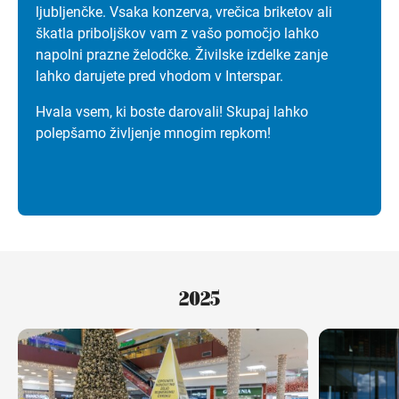
ljubljenčke. Vsaka konzerva, vrečica briketov ali
škatla priboljškov vam z vašo pomočjo lahko
napolni prazne želodčke. Živilske izdelke zanje
lahko darujete pred vhodom v Interspar.
Hvala vsem, ki boste darovali! Skupaj lahko
polepšamo življenje mnogim repkom!
2025