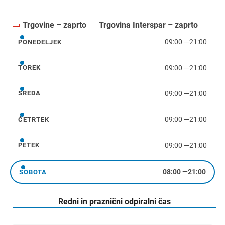
Trgovine – zaprto
Trgovina Interspar – zaprto
09:00
—
21:00
PONEDELJEK
ponedeljek
09:00
—
21:00
TOREK
torek
09:00
—
21:00
SREDA
sreda
09:00
—
21:00
ČETRTEK
četrtek
09:00
—
21:00
PETEK
petek
08:00
—
21:00
SOBOTA
sobota
Redni in praznični odpiralni čas