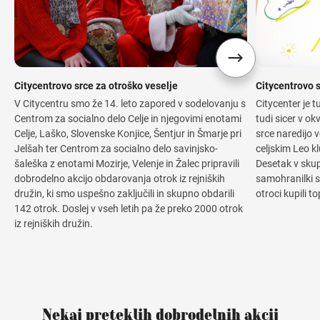
Citycentrovo srce za otroško veselje
Citycentrovo 
V Citycentru smo že 14. leto zapored v sodelovanju s
Citycenter je t
Centrom za socialno delo Celje in njegovimi enotami
tudi sicer v o
Celje, Laško, Slovenske Konjice, Šentjur in Šmarje pri
srce naredijo 
Jelšah ter Centrom za socialno delo savinjsko-
celjskim Leo k
šaleška z enotami Mozirje, Velenje in Žalec pripravili
Desetak v skup
dobrodelno akcijo obdarovanja otrok iz rejniških
samohranilki s 
družin, ki smo uspešno zaključili in skupno obdarili
otroci kupili t
142 otrok. Doslej v vseh letih pa že preko 2000 otrok
iz rejniških družin.
Nekaj preteklih dobrodelnih akcij