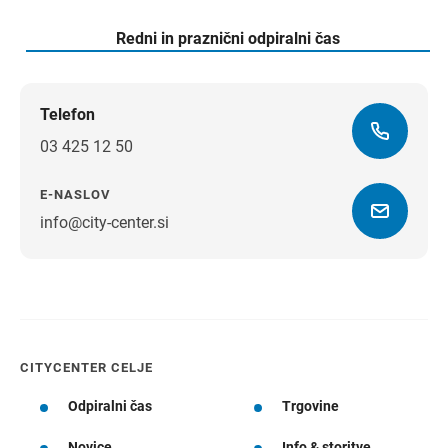
Redni in praznični odpiralni čas
Telefon
03 425 12 50
E-NASLOV
info@city-center.si
Navodila za pot
CITYCENTER CELJE
Odpiralni čas
Trgovine
Novice
Info & storitve