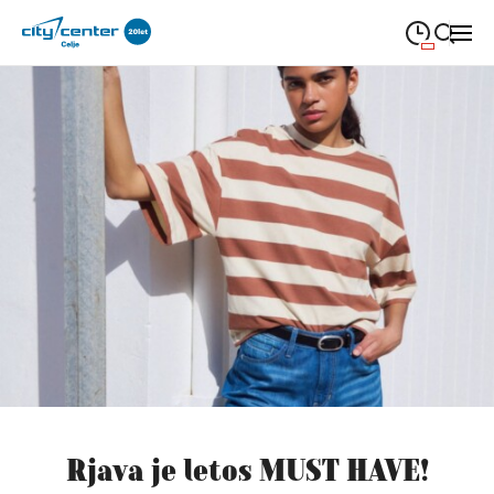
09:00
—
21:00
PONEDELJEK
ponedeljek
Close search
09:00
—
21:00
TOREK
torek
09:00
—
21:00
SREDA
sreda
09:00
—
21:00
ČETRTEK
četrtek
09:00
—
21:00
PETEK
petek
08:00
—
21:00
SOBOTA
sobota
Redni in praznični odpiralni čas
Rjava je letos MUST HAVE!