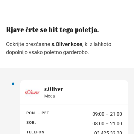
Navodila za pot
Rjave črte so hit tega poletja.
Odkrijte brezčasne
s.Oliver kose
, ki z lahkoto
dopolnijo vsako poletno garderobo.
s.Oliver
Moda
PON. – PET.
09:00 – 21:00
SOB.
08:00 – 21:00
TELEFON
03 425 32 20