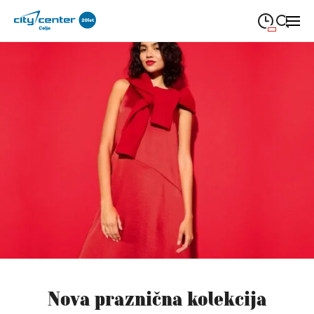
09:00
—
21:00
PONEDELJEK
ponedeljek
Close search
09:00
—
21:00
TOREK
torek
09:00
—
21:00
SREDA
sreda
09:00
—
21:00
ČETRTEK
četrtek
09:00
—
21:00
PETEK
petek
08:00
—
21:00
SOBOTA
sobota
Redni in praznični odpiralni čas
Nova praznična kolekcija