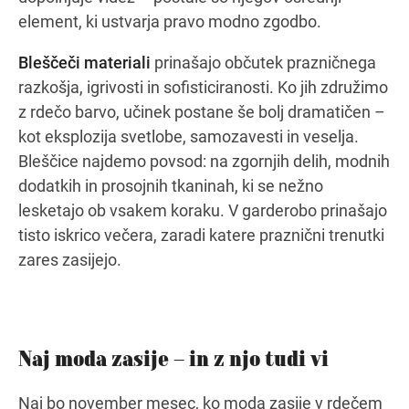
element, ki ustvarja pravo modno zgodbo.
Bleščeči materiali
prinašajo občutek prazničnega
razkošja, igrivosti in sofisticiranosti. Ko jih združimo
z rdečo barvo, učinek postane še bolj dramatičen –
kot eksplozija svetlobe, samozavesti in veselja.
Bleščice najdemo povsod: na zgornjih delih, modnih
dodatkih in prosojnih tkaninah, ki se nežno
lesketajo ob vsakem koraku. V garderobo prinašajo
tisto iskrico večera, zaradi katere praznični trenutki
zares zasijejo.
Naj moda zasije – in z njo tudi vi
Naj bo november mesec, ko moda zasije v rdečem