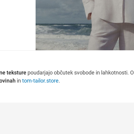
ne teksture
poudarjajo občutek svobode in lahkotnosti. Od
govinah
in
tom-tailor.store
.