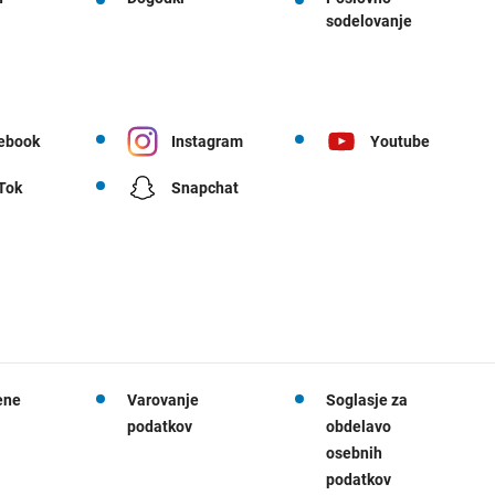
sodelovanje
ebook
Instagram
Youtube
 Tok
Snapchat
ene
Varovanje
Soglasje za
podatkov
obdelavo
osebnih
podatkov