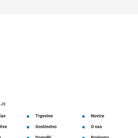
LJE
čas
Trgovine
Novice
itve
Gostinstvo
O nas
n
Dogodki
Poslovno