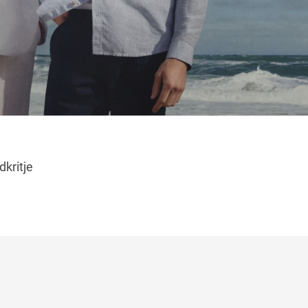
čas
Navodila za pot
kritje