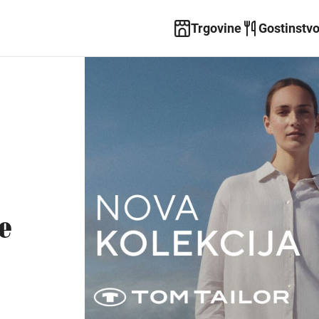
Trgovine
Gostinstv
e