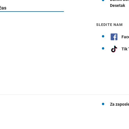
Desetak
Navodila za pot
 čas
SLEDITE NAM
Fac
Tik
Za zaposl