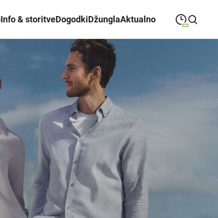
o
Info & storitve
Dogodki
Džungla
Aktualno
09:00
—
21:00
PONEDELJEK
ponedeljek
Close search
09:00
—
21:00
TOREK
torek
09:00
—
21:00
SREDA
sreda
09:00
—
21:00
ČETRTEK
četrtek
09:00
—
21:00
PETEK
petek
08:00
—
21:00
SOBOTA
sobota
Redni in praznični odpiralni