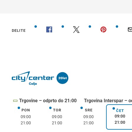
DELITE
Trgovine – odprto do 21:00
Trgovina Interspar – o
PON
TOR
SRE
ponedeljek
torek
sreda
ČET
četrte
09:00
09:00
09:00
09:00
21:00
21:00
21:00
21:00