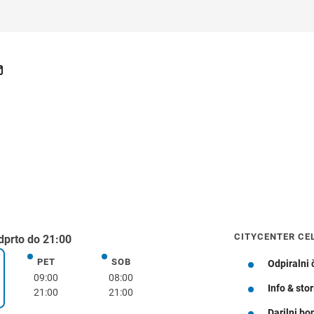
CITYCENTER CE
dprto do 21:00
PET
SOB
petek
sobota
Odpiralni 
k
09:00
08:00
Info & stor
21:00
21:00
Darilni bo