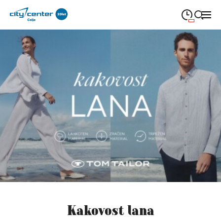
09:00
—
21:00
PONEDELJEK
ponedeljek
Close search
09:00
—
21:00
TOREK
torek
09:00
—
21:00
SREDA
sreda
09:00
—
21:00
ČETRTEK
četrtek
09:00
—
21:00
PETEK
petek
08:00
—
21:00
SOBOTA
sobota
Redni in praznični odpiralni čas
Kakovost lana