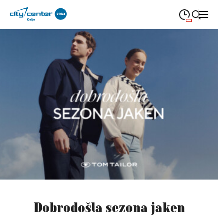
09:00
—
21:00
PONEDELJEK
ponedeljek
Close search
09:00
—
21:00
TOREK
torek
09:00
—
21:00
SREDA
sreda
09:00
—
21:00
ČETRTEK
četrtek
09:00
—
21:00
PETEK
petek
08:00
—
21:00
SOBOTA
sobota
Redni in praznični odpiralni čas
Dobrodošla sezona jaken