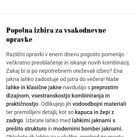
Navodila za pot
Popolna izbira za vsakodnevne
opravke
Različni opravki v enem dnevu pogosto pomenijo
večkratno preoblačenje in iskanje novih kombinacij.
Zakaj bi si po nepotrebnem oteževali izbiro? Ena
jakna lahko zadostuje od jutra do večera! Naše
lahke in klasične jakne
navdušijo s
preprostim
dizajnom, vsestranskostjo kombiniranja in
praktičnostjo
. Odlikujejo jih
vodoodbojni materiali
ter premišljeni detajli, kot so
kapuca in žepi z
zadrgo
. Izbirate lahko med
lahkimi jaknami s
prešito strukturo
in
modernimi bomber jaknami.
Oblečete jih lahko za v službo, sprehod po mestu,