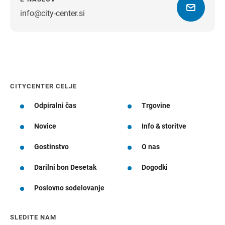
info@city-center.si
Navodila za pot
CITYCENTER CELJE
Odpiralni čas
Trgovine
Novice
Info & storitve
Gostinstvo
O nas
Darilni bon Desetak
Dogodki
Poslovno sodelovanje
SLEDITE NAM