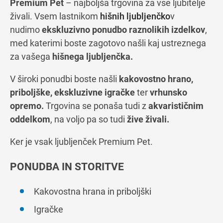
Premium Pet
– najboljša trgovina za vse ljubitelje
živali. Vsem lastnikom
hišnih ljubljenčko
v
nudimo
ekskluzivno ponudbo raznolikih izdelkov
,
med katerimi boste zagotovo našli kaj ustreznega
za vašega
hišnega ljubljenčka.
V široki ponudbi boste našli
kakovostno hrano,
priboljške, ekskluzivne igračke
ter
vrhunsko
opremo.
Trgovina se ponaša tudi z
akvarističnim
oddelkom
, na voljo pa so tudi
žive živali.
Ker je vsak ljubljenček Premium Pet.
PONUDBA IN STORITVE
Kakovostna hrana in priboljški
Igračke