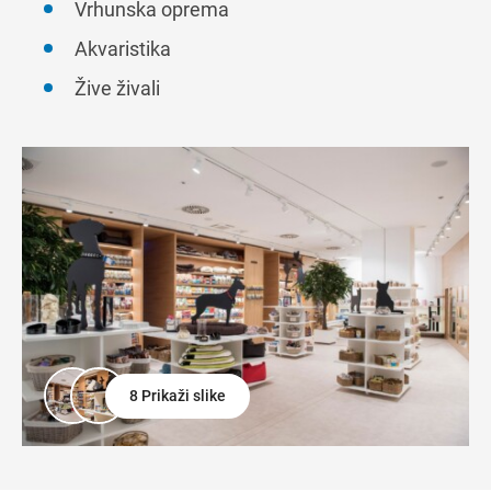
Vrhunska oprema
Akvaristika
Žive živali
8 Prikaži slike