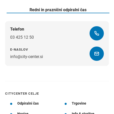
Redni in praznični odpiralni čas
Telefon
03 425 12 50
E-NASLOV
info@city-center.si
Navodila za pot
CITYCENTER CELJE
Odpiralni čas
Trgovine
Novice
Info & storitve