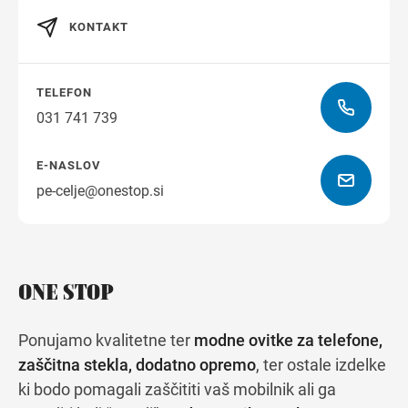
KONTAKT
Navodila za pot
TELEFON
031 741 739
E-NASLOV
pe-celje@onestop.si
ONE STOP
Ponujamo kvalitetne ter
modne ovitke za telefone,
zaščitna stekla, dodatno opremo
, ter ostale izdelke
ki bodo pomagali zaščititi vaš mobilnik ali ga