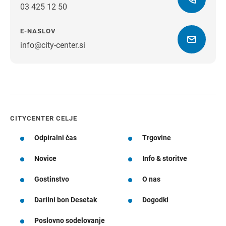
03 425 12 50
E-NASLOV
info@city-center.si
Navodila za pot
CITYCENTER CELJE
Odpiralni čas
Trgovine
Novice
Info & storitve
Gostinstvo
O nas
Darilni bon Desetak
Dogodki
Poslovno sodelovanje