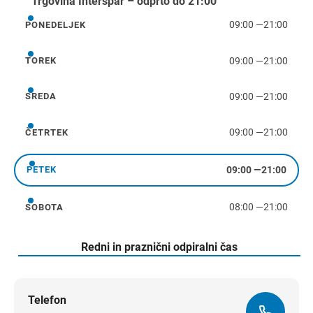
Trgovina Interspar – odprto do 21:00
09:00
—
21:00
PONEDELJEK
ponedeljek
09:00
—
21:00
TOREK
torek
09:00
—
21:00
SREDA
sreda
09:00
—
21:00
ČETRTEK
četrtek
09:00
—
21:00
PETEK
petek
08:00
—
21:00
SOBOTA
sobota
Redni in praznični odpiralni čas
Telefon