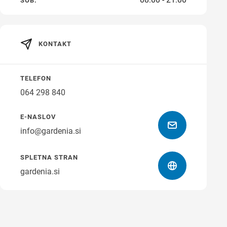
SOB.
čas
KONTAKT
Navodila za pot
TELEFON
064 298 840
E-NASLOV
info@gardenia.si
SPLETNA STRAN
gardenia.si