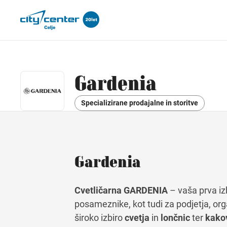
Gardenia
Specializirane prodajalne in storitve
Gardenia
Cvetličarna GARDENIA
– vaša prva iz
posameznike, kot tudi za podjetja, org
široko izbiro
cvetja
in
lončnic
ter
kako