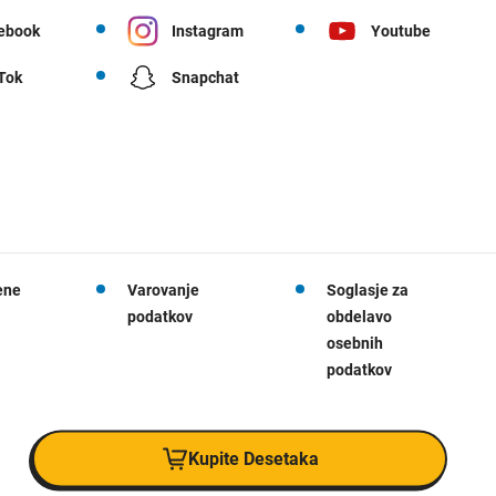
ebook
Instagram
Youtube
 Tok
Snapchat
ene
Varovanje
Soglasje za
podatkov
obdelavo
osebnih
podatkov
Kupite Desetaka