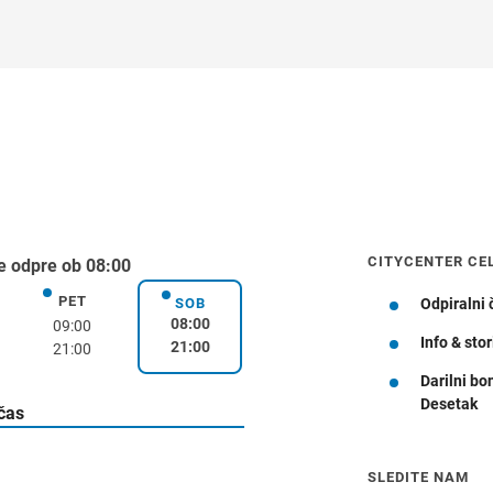
CITYCENTER CE
e odpre ob 08:00
PET
k
petek
SOB
Odpiralni 
sobota
08:00
09:00
Info & stor
21:00
21:00
Darilni bo
Desetak
Navodila za pot
 čas
SLEDITE NAM