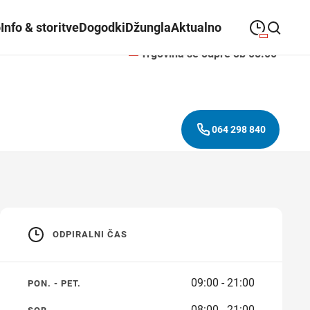
o
Info & storitve
Dogodki
Džungla
Aktualno
Trgovina se odpre ob 08:00
09:00
—
21:00
PONEDELJEK
ponedeljek
Close search
09:00
—
21:00
TOREK
torek
064 298 840
09:00
—
21:00
SREDA
sreda
09:00
—
21:00
ČETRTEK
četrtek
09:00
—
21:00
PETEK
petek
ODPIRALNI ČAS
08:00
—
21:00
SOBOTA
sobota
09:00 - 21:00
PON. - PET.
Redni in praznični odpiralni
08:00 - 21:00