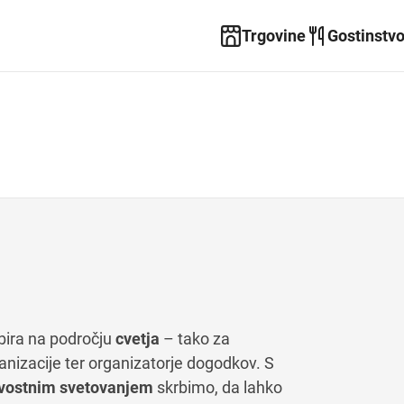
Trgovine
Gostinstv
bira na področju
cvetja
– tako za
anizacije ter organizatorje dogodkov. S
vostnim svetovanjem
skrbimo, da lahko