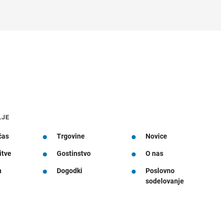
LJE
čas
Trgovine
Novice
itve
Gostinstvo
O nas
n
Dogodki
Poslovno
sodelovanje