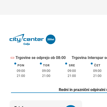
Trgovine se odprejo ob 08:00
Trgovina Interspar s
PON
TOR
SRE
ČET
ponedeljek
torek
sreda
četrte
09:00
09:00
09:00
09:00
21:00
21:00
21:00
21:00
Redni in praznični odpiralni