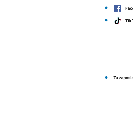
Fac
Tik
Za zaposl