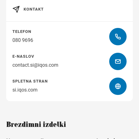
KONTAKT
Navodila za pot
TELEFON
080 9696
E-NASLOV
contact.si@iqos.com
SPLETNA STRAN
si.iqos.com
Brezdimni izdelki