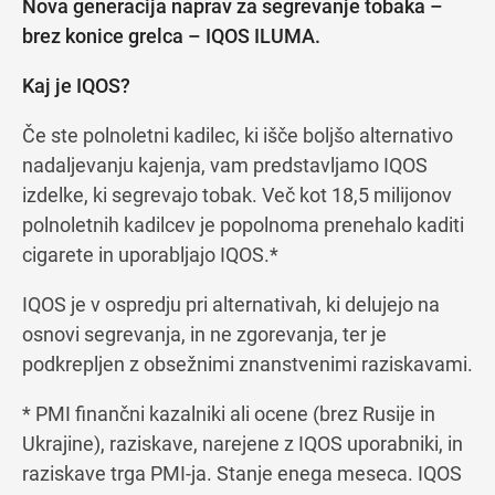
Nova generacija naprav za segrevanje tobaka –
brez konice grelca – IQOS ILUMA.
Kaj je IQOS?
Če ste polnoletni kadilec, ki išče boljšo alternativo
nadaljevanju kajenja, vam predstavljamo IQOS
izdelke, ki segrevajo tobak. Več kot 18,5 milijonov
polnoletnih kadilcev je popolnoma prenehalo kaditi
cigarete in uporabljajo IQOS.*
IQOS je v ospredju pri alternativah, ki delujejo na
osnovi segrevanja, in ne zgorevanja, ter je
podkrepljen z obsežnimi znanstvenimi raziskavami.
* PMI finančni kazalniki ali ocene (brez Rusije in
Ukrajine), raziskave, narejene z IQOS uporabniki, in
raziskave trga PMI-ja. Stanje enega meseca. IQOS