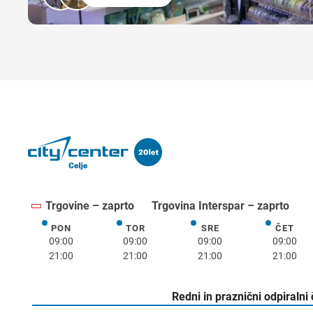
Trgovine – zaprto
Trgovina Interspar – zaprto
PON
TOR
SRE
ČET
ponedeljek
torek
sreda
četrte
09:00
09:00
09:00
09:00
21:00
21:00
21:00
21:00
Redni in praznični odpiralni