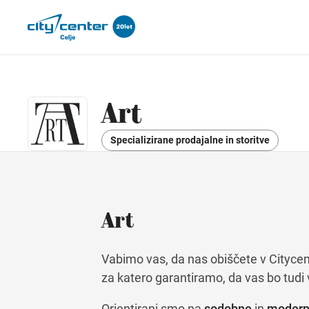
Art
Specializirane prodajalne in storitve
Art
Vabimo vas, da nas obiščete v Citycen
za katero garantiramo, da vas bo tudi
Orientirani smo na
sodobne
in
moderne