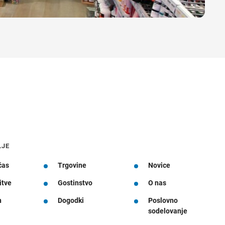
LJE
čas
Trgovine
Novice
itve
Gostinstvo
O nas
n
Dogodki
Poslovno
sodelovanje