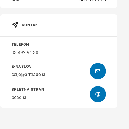
SOB.
čas
KONTAKT
Navodila za pot
TELEFON
03 492 91 30
E-NASLOV
celje@arttrade.si
SPLETNA STRAN
bead.si