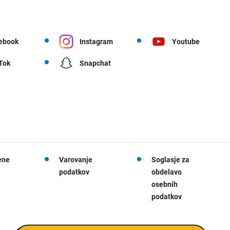
ebook
Instagram
Youtube
 Tok
Snapchat
ene
Varovanje
Soglasje za
podatkov
obdelavo
osebnih
podatkov