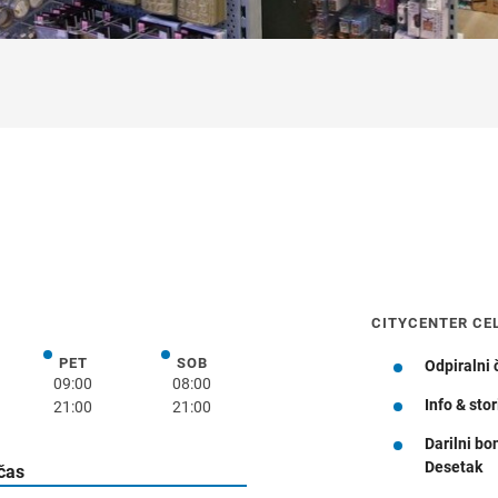
CITYCENTER CE
PET
SOB
k
petek
sobota
Odpiralni 
09:00
08:00
Info & stor
21:00
21:00
Darilni bo
Navodila za pot
Desetak
 čas