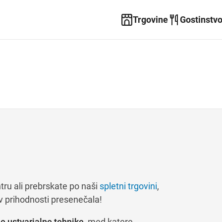
Trgovine
Gostinstv
tru ali prebrskate po naši
spletni trgovini
,
 v prihodnosti presenečala!
 ustvarjalne tehnike,
med katere