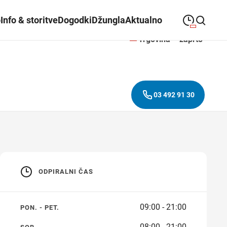
o
Info & storitve
Dogodki
Džungla
Aktualno
Trgovina – zaprto
09:00
—
21:00
PONEDELJEK
ponedeljek
Close search
09:00
—
21:00
TOREK
torek
03 492 91 30
09:00
—
21:00
SREDA
sreda
09:00
—
21:00
ČETRTEK
četrtek
09:00
—
21:00
PETEK
petek
ODPIRALNI ČAS
08:00
—
21:00
SOBOTA
sobota
09:00 - 21:00
PON. - PET.
Redni in praznični odpiralni
08:00 - 21:00