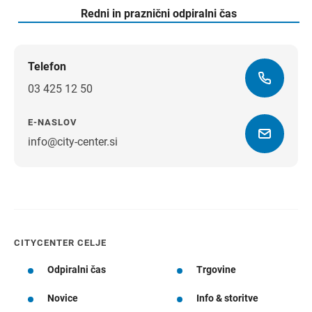
Redni in praznični odpiralni čas
Telefon
03 425 12 50
E-NASLOV
info@city-center.si
Navodila za pot
CITYCENTER CELJE
Odpiralni čas
Trgovine
Novice
Info & storitve