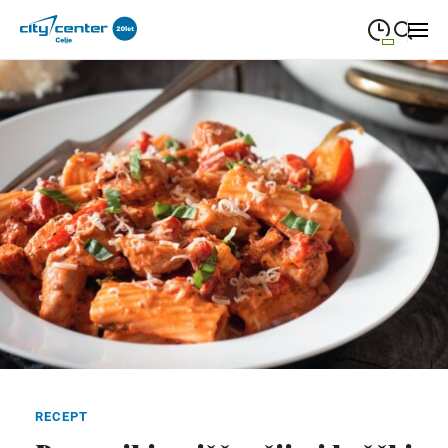
09:00
—
21:00
PONEDELJEK
ponedeljek
Close search
09:00
—
21:00
TOREK
torek
09:00
—
21:00
SREDA
sreda
09:00
—
21:00
ČETRTEK
četrtek
09:00
—
21:00
PETEK
petek
08:00
—
21:00
SOBOTA
sobota
Redni in praznični odpiralni čas
RECEPT