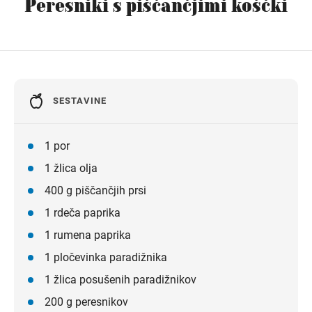
Peresniki s piščančjimi koščki
Navodila za pot
SESTAVINE
1 por
1 žlica olja
400 g piščančjih prsi
1 rdeča paprika
1 rumena paprika
1 pločevinka paradižnika
1 žlica posušenih paradižnikov
200 g peresnikov