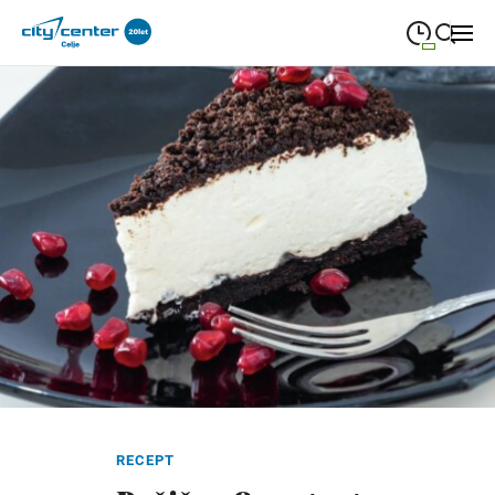
09:00
—
21:00
PONEDELJEK
ponedeljek
Close search
09:00
—
21:00
TOREK
torek
09:00
—
21:00
SREDA
sreda
09:00
—
21:00
ČETRTEK
četrtek
09:00
—
21:00
PETEK
petek
08:00
—
21:00
SOBOTA
sobota
Redni in praznični odpiralni čas
RECEPT