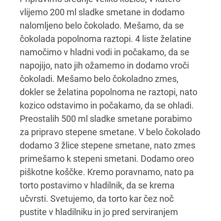
vlijemo 200 ml sladke smetane in dodamo
nalomljeno belo čokolado. Mešamo, da se
čokolada popolnoma raztopi. 4 liste želatine
namočimo v hladni vodi in počakamo, da se
napojijo, nato jih ožamemo in dodamo vroči
čokoladi. Mešamo belo čokoladno zmes,
dokler se želatina popolnoma ne raztopi, nato
kozico odstavimo in počakamo, da se ohladi.
Preostalih 500 ml sladke smetane porabimo
za pripravo stepene smetane. V belo čokolado
dodamo 3 žlice stepene smetane, nato zmes
primešamo k stepeni smetani. Dodamo oreo
piškotne koščke. Kremo poravnamo, nato pa
torto postavimo v hladilnik, da se krema
učvrsti. Svetujemo, da torto kar čez noč
pustite v hladilniku in jo pred serviranjem