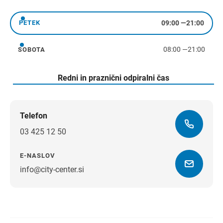
četrtek
09:00
—
21:00
PETEK
petek
08:00
—
21:00
SOBOTA
sobota
Redni in praznični odpiralni čas
Telefon
03 425 12 50
E-NASLOV
info@city-center.si
Navodila za pot