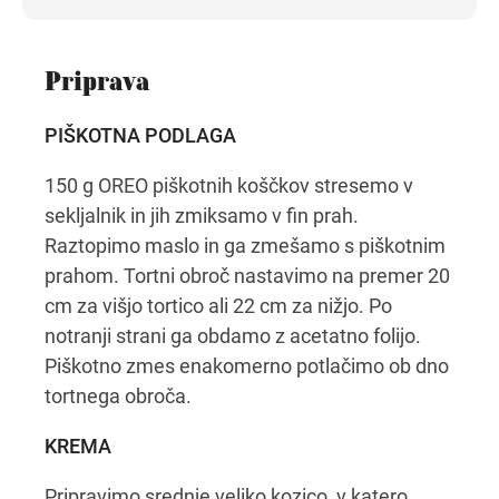
Priprava
PIŠKOTNA PODLAGA
150 g OREO piškotnih koščkov stresemo v
sekljalnik in jih zmiksamo v fin prah.
Raztopimo maslo in ga zmešamo s piškotnim
prahom. Tortni obroč nastavimo na premer 20
cm za višjo tortico ali 22 cm za nižjo. Po
notranji strani ga obdamo z acetatno folijo.
Piškotno zmes enakomerno potlačimo ob dno
tortnega obroča.
KREMA
Pripravimo srednje veliko kozico, v katero