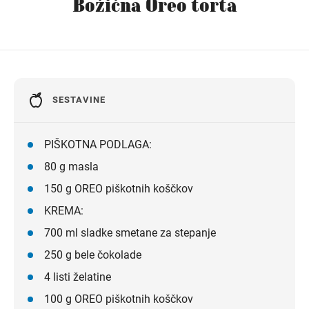
Božična Oreo torta
Navodila za pot
SESTAVINE
PIŠKOTNA PODLAGA:
80 g masla
150 g OREO piškotnih koščkov
KREMA:
700 ml sladke smetane za stepanje
250 g bele čokolade
4 listi želatine
100 g OREO piškotnih koščkov