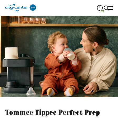
09:00
—
21:00
PONEDELJEK
ponedeljek
Close search
09:00
—
21:00
TOREK
torek
09:00
—
21:00
SREDA
sreda
09:00
—
21:00
ČETRTEK
četrtek
09:00
—
21:00
PETEK
petek
Zaprto
SOBOTA
sobota
Redni in praznični odpiralni čas
Tommee Tippee Perfect Prep