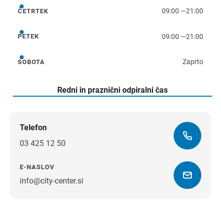
09:00
—
21:00
ČETRTEK
četrtek
09:00
—
21:00
PETEK
petek
Zaprto
SOBOTA
sobota
Redni in praznični odpiralni čas
Telefon
03 425 12 50
E-NASLOV
info@city-center.si
Navodila za pot