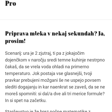
Pro
Navodila za pot
Priprava mleka v nekaj sekundah? Ja,
prosim!
Scenarij: ura je 2 zjutraj, ti pa z jokajočim
dojenčkom v naročju sredi temne kuhinje nestrpno
čakaš, da se vrela voda ohladi na primerno
temperaturo. Jok postaja vse glasnejši, tvoji
pravkar prebujeni možgani še ne uspejo povsem
slediti dogajanju in kar naenkrat se zaveš, da se ne
moreš spomniti: si dal/a dve ali tri merice formule?
In si spet na začetku.
Starševstvo je že brez nočne matematike z