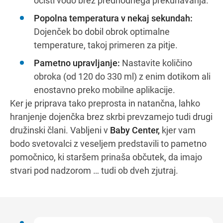
očisti vodo brez predhodnega prekuhavanja.
Popolna temperatura v nekaj sekundah:
Dojenček bo dobil obrok optimalne
temperature, takoj primeren za pitje.
Pametno upravljanje:
Nastavite količino
obroka (od 120 do 330 ml) z enim dotikom ali
enostavno preko mobilne aplikacije.
Ker je priprava tako preprosta in natančna, lahko
hranjenje dojenčka brez skrbi prevzamejo tudi drugi
družinski člani. Vabljeni v
Baby Center,
kjer vam
bodo svetovalci z veseljem predstavili to pametno
pomočnico, ki staršem prinaša občutek, da imajo
stvari pod nadzorom … tudi ob dveh zjutraj.