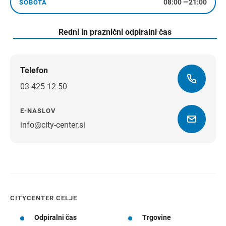
08:00
—
21:00
SOBOTA
sobota
Redni in praznični odpiralni čas
Telefon
03 425 12 50
E-NASLOV
info@city-center.si
Navodila za pot
CITYCENTER CELJE
Odpiralni čas
Trgovine