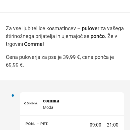
Navodila za pot
Za vse ljubiteljice kosmatincev –
pulover
za vašega
štirinožnega prijatelja in ujemajoč se
pončo
. Že v
trgovini
Comma
!
Cena puloverja za psa je 39,99 €, cena ponča je
69,99 €.
comma
Moda
PON. – PET.
09:00 – 21:00