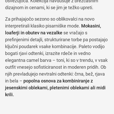
osvežujoča. Kolekcija navdušuje z brezčasnim
dizajnom in cenami, ki se jim je težko upreti.
Za prihajajočo sezono so oblikovalci na novo
interpretirali klasiko pisarniške mode.
Mokasini,
loaferji in obutev na vezalke
se vračajo s
prefinjenimi detajli, strukturirane torbe pa postajajo
ključni poudarek vsake kombinacije. Paleto vodijo
bogati rjavi odtenki, izrazite rdeče in vedno
elegantna camel barva – toni, ki so v trendu, v vsak
outfit vnesejo sofisticiranost in moderen pridih. Ob
njih prevladujejo nevtralni odtenki: črna, bež, rjava
in bela –
popolna osnova za kombiniranje z
jesenskimi oblekami, pletenimi oblekami ali midi
krili.