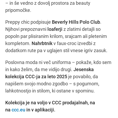
– in še vedno z dovolj prostora za beauty
pripomočke.
Preppy chic podpisuje
Beverly Hills Polo Club
.
Njihovi prepoznavni
loaferji
z zlatimi detajli so
popoln par plisiranim krilom, srajcam ali pletenim
kompletom.
Nahrbtnik
v faux-croc izvedbi z
dodatkom rute pa v uglajen stil vnese igriv zasuk.
Poslovna moda ni več uniforma – pokaže, kdo sem
in kako želim, da me vidijo drugi.
Jesenska
kolekcija CCC-ja za leto 2025
je povabilo, da
napišem svojo modno zgodbo – s pogumom,
lahkotnostjo in stilom, ki ostane v spominu.
Kolekcija je na voljo v CCC prodajalnah, na
na
ccc.eu
in v aplikaciji.