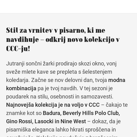
Navodila za pot
Stil za vrnitev v pisarno, ki me
navdihuje – odkrij novo kolekcijo v
CCC-ju!
Jutranji sončni žarki prodirajo skozi okno, vonj
sveže mlete kave se prepleta s šelestenjem
koledarja. Začne se nov delovni dan, tvoja
modna
kombinacija
pa je tvoj navdih. V tej sezoni je
poudarek na stilu, osebnosti in samozavesti.
Najnovejša kolekcija je na voljo v CCC
– čakajo te
znamke kot so
Badura, Beverly Hills Polo Club,
Gino Rossi, Lasocki in Nine West
– dokaz, da je
pisarniška eleganca lahko hkrati sproščena in