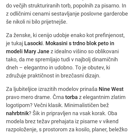
do večjih strukturiranih torb, popolnih za pisarno. In
z odličnimi cenami sestavljanje poslovne garderobe
še nikoli ni bilo prijetnejše.
Za ženske, ki cenijo udobje enako kot prefinjenost,
je tukaj
Lasocki
.
Mokasini s trdno blok peto in
modeli Mary Jane
z idealno višino so oblikovani
tako, da me spremljajo tudi v najbolj dinamičnih
dneh – elegantno in udobno. To je obutev, ki
združuje praktičnost in brezčasni dizajn.
Za ljubiteljice izrazitih modelov prinaša
Nine West
pravo mero drame. Črna
torba
z elegantnim zlatim
logotipom? Večni klasik. Minimalističen bež
nahrbtnik
? Šik in pripravljen na vsak korak. Oba
modela brez težav prehajata iz pisarne v vikend
razpoloženje, s prostorom za kosilo, planer, beležko