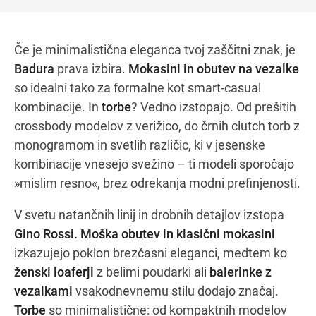
Če je minimalistična eleganca tvoj zaščitni znak, je
Badura
prava izbira.
Mokasini in obutev na vezalke
so idealni tako za formalne kot smart-casual
kombinacije. In
torbe
? Vedno izstopajo. Od prešitih
crossbody modelov z verižico, do črnih clutch torb z
monogramom in svetlih različic, ki v jesenske
kombinacije vnesejo svežino – ti modeli sporočajo
»mislim resno«, brez odrekanja modni prefinjenosti.
V svetu natančnih linij in drobnih detajlov izstopa
Gino Rossi.
Moška obutev in klasični mokasini
izkazujejo poklon brezčasni eleganci, medtem ko
ženski loaferji
z belimi poudarki ali
balerinke z
vezalkami
vsakodnevnemu stilu dodajo značaj.
Torbe
so minimalistične: od kompaktnih modelov