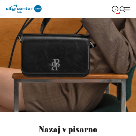
09:00
—
21:00
PONEDELJEK
ponedeljek
Close search
09:00
—
21:00
TOREK
torek
09:00
—
21:00
SREDA
sreda
09:00
—
21:00
ČETRTEK
četrtek
09:00
—
21:00
PETEK
petek
08:00
—
21:00
SOBOTA
sobota
Redni in praznični odpiralni čas
Nazaj v pisarno