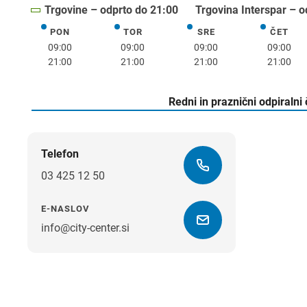
Trgovine – odprto do 21:00
Trgovina Interspar – o
PON
TOR
SRE
ČET
ponedeljek
torek
sreda
četrte
09:00
09:00
09:00
09:00
21:00
21:00
21:00
21:00
Redni in praznični odpiralni
Telefon
03 425 12 50
E-NASLOV
info@city-center.si