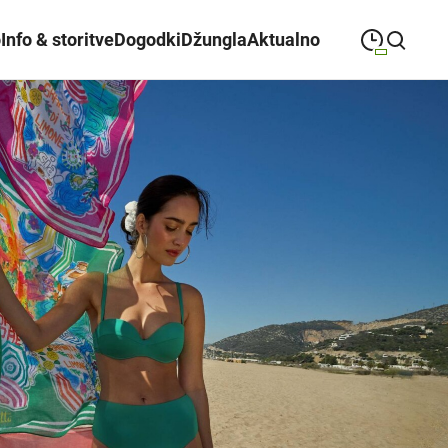
o
Info & storitve
Dogodki
Džungla
Aktualno
09:00
—
21:00
PONEDELJEK
ponedeljek
Close search
09:00
—
21:00
TOREK
torek
09:00
—
21:00
SREDA
sreda
09:00
—
21:00
ČETRTEK
četrtek
09:00
—
21:00
PETEK
petek
08:00
—
21:00
SOBOTA
sobota
Redni in praznični odpiralni