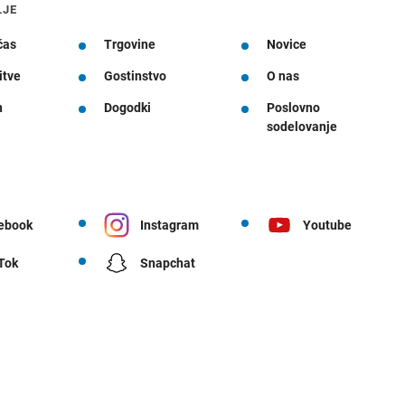
LJE
čas
Trgovine
Novice
itve
Gostinstvo
O nas
n
Dogodki
Poslovno
sodelovanje
ebook
Instagram
Youtube
 Tok
Snapchat