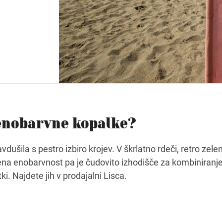
 enobarvne kopalke?
dušila s pestro izbiro krojev. V škrlatno rdeči, retro zeleni
ena enobarvnost pa je čudovito izhodišče za kombiniranje 
ki. Najdete jih v prodajalni Lisca.