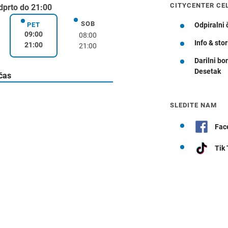
CITYCENTER CE
dprto do 21:00
SOB
k
sobota
PET
Odpiralni 
petek
09:00
08:00
Info & stor
21:00
21:00
Darilni bo
Desetak
Navodila za pot
 čas
SLEDITE NAM
Fac
Tik