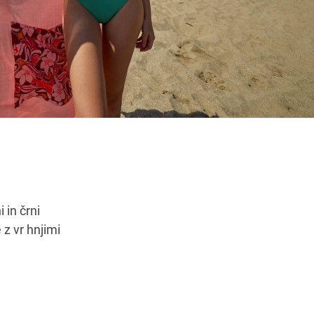
čas
Navodila za pot
 in črni
z vr hnjimi