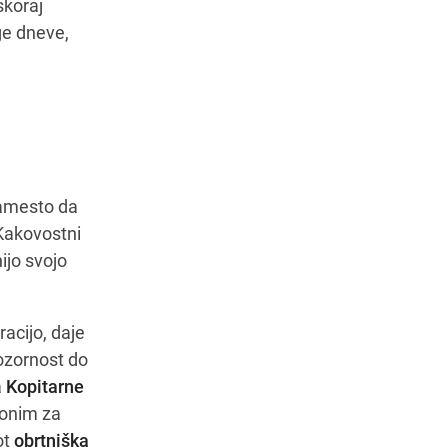
skoraj
ge dneve,
amesto da
. Kakovostni
ijo svojo
racijo, daje
ozornost do
a
Kopitarne
nonim za
ot
obrtniška