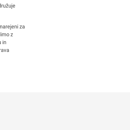
združuje
 narejeni za
dimo z
 in
prava