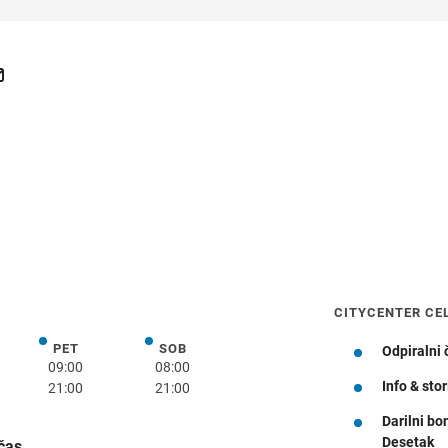
CITYCENTER CE
PET
SOB
k
petek
sobota
Odpiralni 
09:00
08:00
Info & stor
21:00
21:00
Darilni bo
Navodila za pot
Desetak
 čas