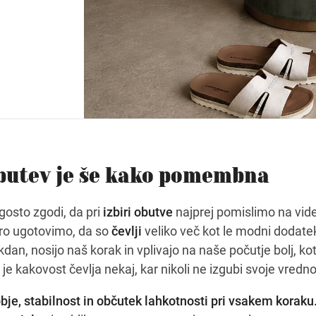
butev je še kako pomembna
gosto zgodi, da pri
izbiri obutve
najprej pomislimo na vide
tro ugotovimo, da so
čevlji
veliko več kot le modni dodate
dan, nosijo naš korak in vplivajo na naše počutje bolj, ko
e kakovost čevlja nekaj, kar nikoli ne izgubi svoje vredno
je, stabilnost in občutek lahkotnosti pri vsakem koraku