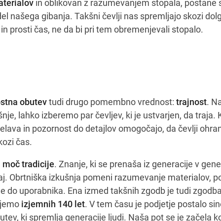
terialov
in oblikovan z razumevanjem stopala, postane 
el našega gibanja. Takšni čevlji nas spremljajo skozi dol
n prosti čas, ne da bi pri tem obremenjevali stopalo.
stna obutev
tudi drugo pomembno vrednost:
trajnost
. N
rošnje, lahko izberemo par čevljev, ki je ustvarjen, da traja
delava in pozornost do detajlov omogočajo, da čevlji ohran
kozi čas.
a
moč tradicije
. Znanje, ki se prenaša iz generacije v gene
aj. Obrtniška izkušnja pomeni razumevanje materialov, p
e do uporabnika. Ena izmed takšnih zgodb je tudi zgodb
ujemo
izjemnih 140 let
. V tem času je podjetje postalo si
ev, ki spremlja generacije ljudi. Naša pot se je začela k