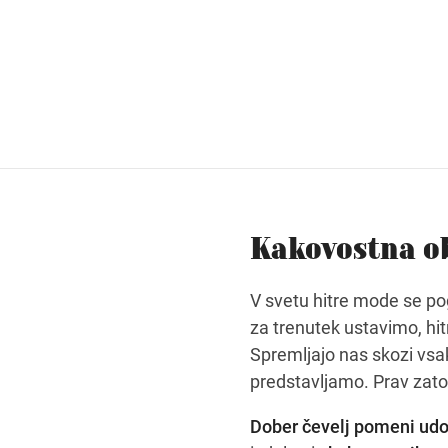
Kakovostna o
V svetu hitre mode se po
za trenutek ustavimo, hi
Spremljajo nas skozi vsak
predstavljamo. Prav zato j
Dober čevelj pomeni udob