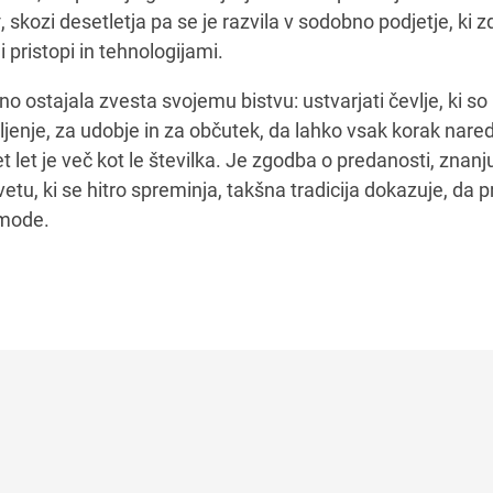
v
, skozi desetletja pa se je razvila v sodobno podjetje, ki 
 pristopi in tehnologijami.
no ostajala zvesta svojemu bistvu: ustvarjati čevlje, ki so
ljenje, za udobje in za občutek, da lahko vsak korak nare
t let je več kot le številka. Je zgodba o predanosti, znanju
etu, ki se hitro spreminja, takšna tradicija dokazuje, da 
 mode.