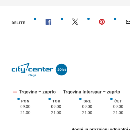
DELITE
Trgovine – zaprto
Trgovina Interspar – zaprto
PON
TOR
SRE
ČET
ponedeljek
torek
sreda
četrte
09:00
09:00
09:00
09:00
21:00
21:00
21:00
21:00
Redni in praznični odpiralni