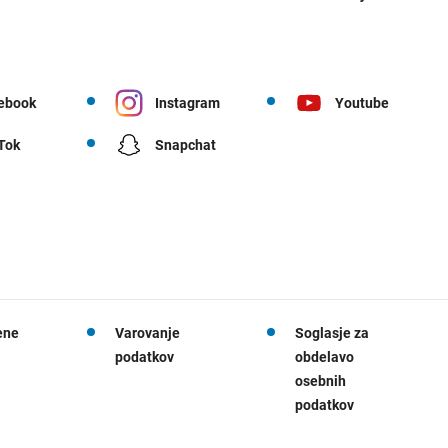
ebook
Instagram
Youtube
 Tok
Snapchat
ene
Varovanje
Soglasje za
podatkov
obdelavo
osebnih
podatkov