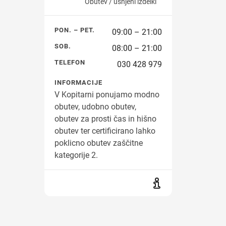
Obutev / usnjeni izdelki
PON. – PET.
09:00 – 21:00
SOB.
08:00 – 21:00
TELEFON
030 428 979
INFORMACIJE
V Kopitarni ponujamo modno
obutev, udobno obutev,
obutev za prosti čas in hišno
obutev ter certificirano lahko
poklicno obutev zaščitne
kategorije 2.