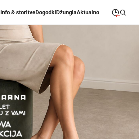
o
Info & storitve
Dogodki
Džungla
Aktualno
09:00
—
21:00
PONEDELJEK
ponedeljek
Close search
09:00
—
21:00
TOREK
torek
09:00
—
21:00
SREDA
sreda
09:00
—
21:00
ČETRTEK
četrtek
09:00
—
21:00
PETEK
petek
08:00
—
21:00
SOBOTA
sobota
Redni in praznični odpiralni