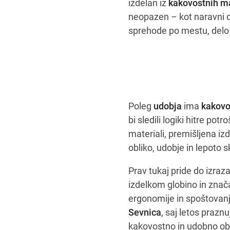
izdelan iz
kakovostnih ma
neopazen – kot naravni d
sprehode po mestu, delo i
Poleg
udobja
ima
kakovo
bi sledili logiki hitre pot
materiali, premišljena iz
obliko, udobje in lepoto s
Prav tukaj pride do izraz
izdelkom globino in znač
ergonomije in spoštovanj
Sevnica
, saj letos prazn
kakovostno in udobno obut