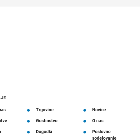
LJE
čas
Trgovine
Novice
itve
Gostinstvo
O nas
n
Dogodki
Poslovno
sodelovanje