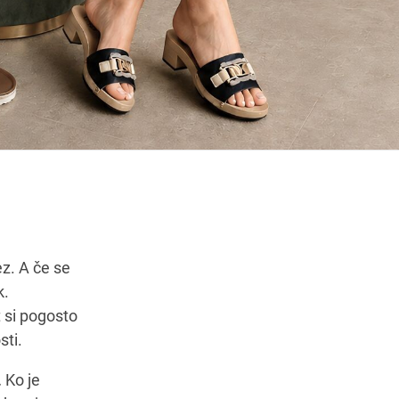
čas
Navodila za pot
z. A če se
k.
t si pogosto
sti.
.
Ko je