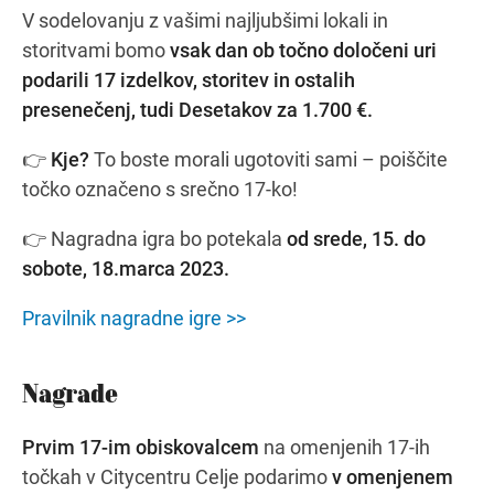
V sodelovanju z vašimi najljubšimi lokali in
storitvami bomo
vsak dan ob točno določeni uri
podarili 17 izdelkov, storitev in ostalih
Navodila za pot
presenečenj, tudi Desetakov za 1.700 €.
👉
Kje?
To boste morali ugotoviti sami – poiščite
točko označeno s srečno 17-ko!
👉 Nagradna igra bo potekala
od srede, 15. do
sobote, 18.marca 2023.
Pravilnik nagradne igre >>
Nagrade
Prvim 17-im obiskovalcem
na omenjenih 17-ih
točkah v Citycentru Celje podarimo
v omenjenem