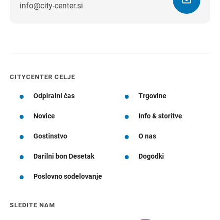
info@city-center.si
Navodila za pot
CITYCENTER CELJE
Odpiralni čas
Trgovine
Novice
Info & storitve
Gostinstvo
O nas
Darilni bon Desetak
Dogodki
Poslovno sodelovanje
SLEDITE NAM