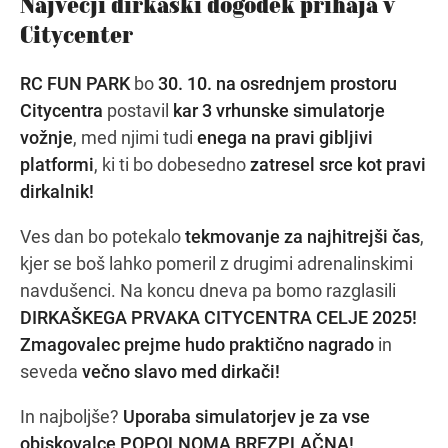
Največji dirkaški dogodek prihaja v
Citycenter
Navodila za pot
RC FUN PARK
bo
30. 10. na osrednjem prostoru
Citycentra
postavil
kar 3 vrhunske simulatorje
vožnje
, med njimi tudi
enega na pravi gibljivi
platformi
, ki ti bo dobesedno
zatresel srce kot pravi
dirkalnik!
Ves dan bo potekalo
tekmovanje za najhitrejši čas
,
kjer se boš lahko pomeril z drugimi adrenalinskimi
navdušenci. Na koncu dneva pa bomo razglasili
DIRKAŠKEGA PRVAKA CITYCENTRA CELJE 2025!
Zmagovalec prejme hudo praktično nagrado
in
seveda
večno slavo med dirkači!
In najboljše?
Uporaba simulatorjev je za vse
obiskovalce POPOLNOMA BREZPLAČNA!