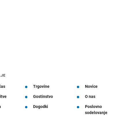
LJE
čas
Trgovine
Novice
itve
Gostinstvo
O nas
n
Dogodki
Poslovno
sodelovanje