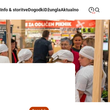
o
Info & storitve
Dogodki
Džungla
Aktualno
09:00
—
21:00
PONEDELJEK
ponedeljek
Close search
09:00
—
21:00
TOREK
torek
09:00
—
21:00
SREDA
sreda
09:00
—
21:00
ČETRTEK
četrtek
09:00
—
21:00
PETEK
petek
08:00
—
21:00
SOBOTA
sobota
Redni in praznični odpiralni