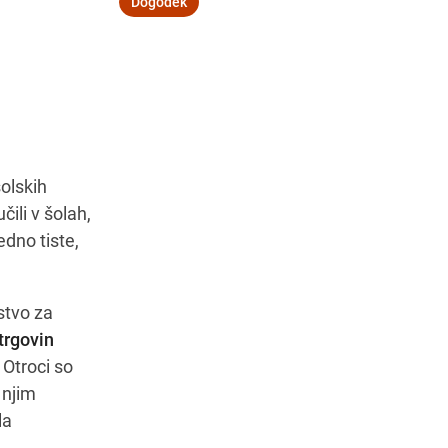
Dogodek
čas
Navodila za pot
šolskih
ili v šolah,
dno tiste,
stvo za
trgovin
 Otroci so
 njim
la