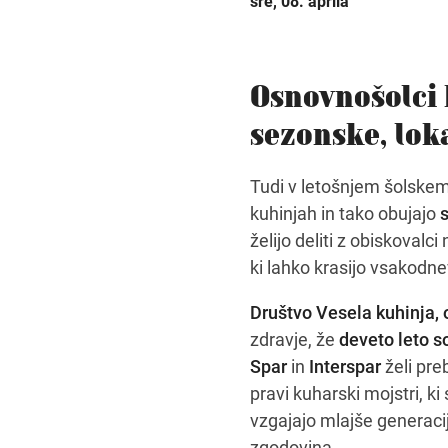
sre, 08. aprila
Osnovnošolci 
sezonske, lok
Tudi v letošnjem šolskem
kuhinjah in tako obujajo
s
želijo deliti z obiskovalc
ki lahko krasijo vsakodne
Društvo Vesela kuhinja, 
zdravje, že
deveto leto s
Spar
in
Interspar
želi preb
pravi kuharski mojstri, k
vzgajajo mlajše generacij
zgodovina.