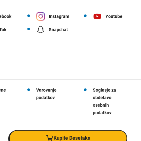
ebook
Instagram
Youtube
 Tok
Snapchat
ene
Varovanje
Soglasje za
podatkov
obdelavo
osebnih
podatkov
Kupite Desetaka