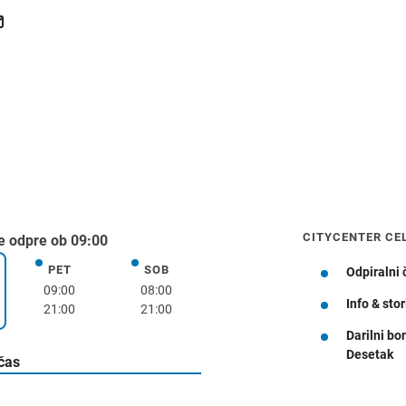
CITYCENTER CE
e odpre ob 09:00
PET
SOB
petek
sobota
Odpiralni 
k
09:00
08:00
Info & stor
21:00
21:00
Darilni bo
Desetak
Navodila za pot
 čas