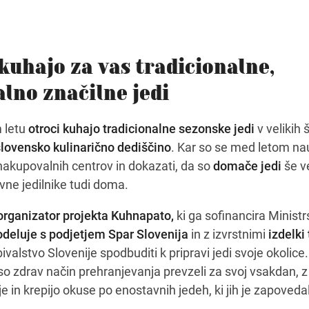
kuhajo za vas tradicionalne,
alno značilne jedi
 letu
otroci kuhajo tradicionalne sezonske jedi
v velikih 
lovensko kulinarično dediščino
. Kar so se med letom nauč
i nakupovalnih centrov in dokazati, da so
domače jedi
še ve
vne jedilnike tudi doma.
organizator projekta Kuhnapato,
ki ga sofinancira Ministr
odeluje s podjetjem Spar Slovenija
in z izvrstnimi
izdelki 
ivalstvo Slovenije spodbuditi k pripravi jedi svoje okolice.
i so zdrav način prehranjevanja prevzeli za svoj vsakdan, z
e in krepijo okuse po enostavnih jedeh, ki jih je zapoveda