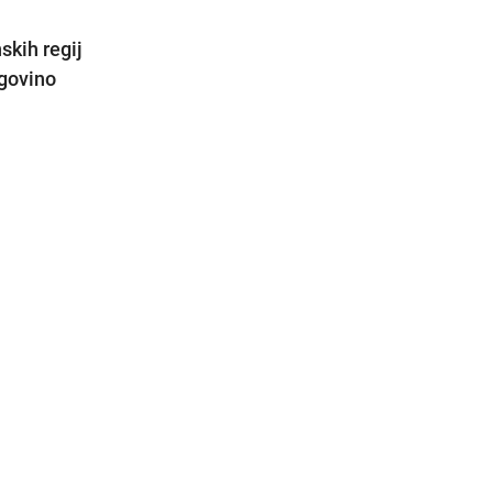
skih regij
rgovino