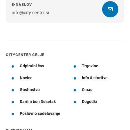
E-NASLOV
info@city-center.si
Navodila za pot
CITYCENTER CELJE
Odpiralni čas
Trgovine
Novice
Info & storitve
Gostinstvo
O nas
Darilni bon Desetak
Dogodki
Poslovno sodelovanje