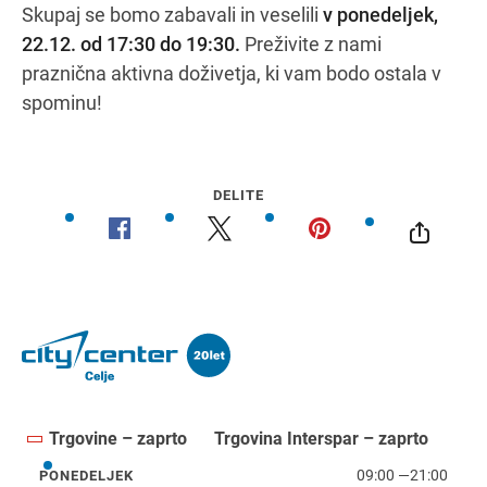
Skupaj se bomo zabavali in veselili
v ponedeljek,
22.12. od 17:30 do 19:30.
Preživite z nami
praznična aktivna doživetja, ki vam bodo ostala v
Navodila za pot
spominu!
DELITE
Trgovine – zaprto
Trgovina Interspar – zaprto
09:00
—
21:00
PONEDELJEK
ponedeljek